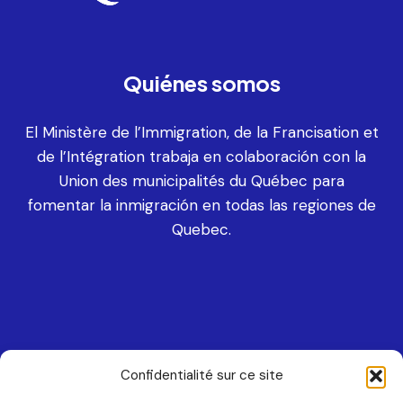
MRC du Haut Richelieu
MRC de Maria-Chapdelaine
MRC de Rouville
MRC de Lac-Saint-Jean-Est
Quiénes somos
Ville de Saguenay
El Ministère de l’Immigration, de la Francisation et
de l’Intégration trabaja en colaboración con la
Union des municipalités du Québec para
fomentar la inmigración en todas las regiones de
Quebec.
Confidentialité sur ce site