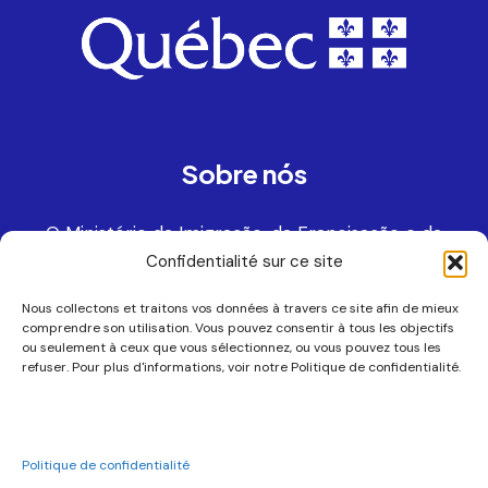
Sobre nós
O Ministério da Imigração, da Francisação e da
Integração trabalha em parceria com a União dos
Confidentialité sur ce site
Municípios do Quebeque para incentivar a
Nous collectons et traitons vos données à travers ce site afin de mieux
imigração em todas as regiões do Quebeque.
comprendre son utilisation. Vous pouvez consentir à tous les objectifs
ou seulement à ceux que vous sélectionnez, ou vous pouvez tous les
refuser. Pour plus d'informations, voir notre Politique de confidentialité.
Politique de confidentialité