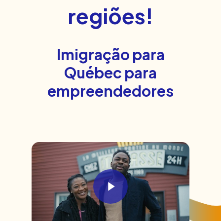
regiões!
Imigração para
Québec para
empreendedores
Play Video